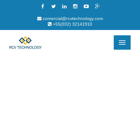
comercial@rcvtechnology.com
+55(032) 32141910
Alternar
de
navegaç